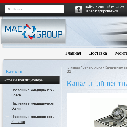
Войти в личный кабинет
Зарегистрироваться
Главная
Доставка
Монт
Главная
/
Вентиляция
/
Канальные в
Каталог
B1
Бытовые кондиционеры
Канальный венти
Настенные кондиционеры
Bosch
Настенные кондиционеры
Daikin
Настенные кондиционеры
Kentatsu