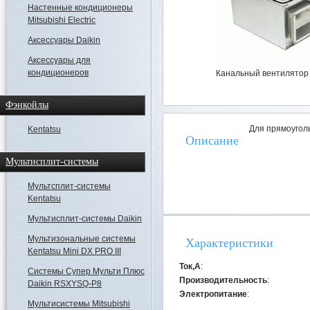
Настенные кондиционеры
Mitsubishi Electric
Аксессуары Daikin
Аксессуары для
кондиционеров
Канальный вентилятор 
Фэнкойлы
Для прямоугол
Kentatsu
Описание
Мультисплит-системы
Мультсплит-системы
Kentatsu
Мультисплит-системы Daikin
Мультизональные системы
Характеристики
Kentatsu Mini DX PRO III
Ток,А
:
Системы Супер Мульти Плюс
Производительность
:
Daikin RSXYSQ-P8
Электропитание
:
Мультисистемы Mitsubishi